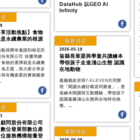
DataHub 以GEO AI
Infinity
消息
19
分享活動焦點】食物
就是永續農業的根源
最新消息
2026-05-18
活動很榮幸邀請到棉花田
翁縣長章梁與學童共讀繪本
股份有限公司 徐慶璋總
帶領孩子走進淺山生態 認識
「食物的選擇就是永續農
」為主題，與大家分享多
在地動物
售與有機產業的實務觀察
嘉義縣政府與7-ELEVEN共同辦
.
理「閱讀永續好鄰居同樂會」，透
過繪本閱讀與互動體驗，帶領孩子
認識嘉義淺山生態與在地特色物
種。
...
消息
13
略顧問股份有限公司
過數位發展部數位產
最新消息
數位服務機構能量登
2026-05-08