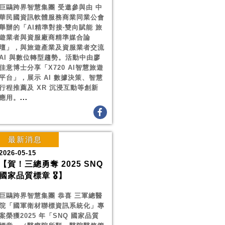
巨鷗跨界智慧集團 受邀參與由 中
華民國資訊軟體服務商業同業公會
舉辦的「AI精準對接‧雙向賦能 旅
遊業者與資服廠商精準媒合論
壇」，與旅遊產業及資服業者交流
AI 與數位轉型趨勢。活動中由廖
佳意博士分享「X720 AI智慧旅遊
平台」，展示 AI 數據決策、智慧
行程推薦及 XR 沉浸互動等創新
應用。
...
最新消息
2026-05-15
【賀！三總勇奪 2025 SNQ
國家品質標章 🎖️】
巨鷗跨界智慧集團 恭喜 三軍總醫
院「國軍衛材聯標資訊系統化」專
案榮獲2025 年「SNQ 國家品質