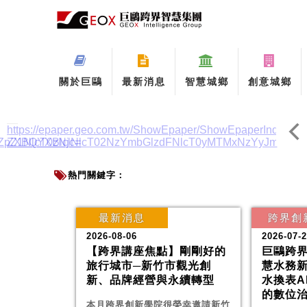
關於巨鷗
最新消息
智慧城鄉
創意城鄉
Previo
熱門關鍵字：
最新消息
跨界創
2026-08-06
2026-07-
【跨界講座焦點】剛剛好的
巨鷗跨界
旅行城市─新竹市觀光創
慧水務新
新、品牌經營與永續轉型
水換表A
的數位
本月跨界創新學院很榮幸邀請新竹