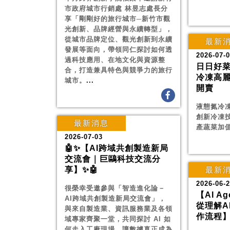
市政府城市行銷處 林昱志處長分
享「剛剛好的旅行城市─新竹市觀
光創新、品牌經營與永續轉型」，
從城市品牌定位、觀光創新到永續
最新
發展等面向，帶領同仁探討如何透
2026-07-
過科技應用、在地文化與資源整
日日好菜
合，打造兼具特色與競爭力的旅行
冷凍高麗
城市。
...
開賣
液態氮冷
創新冷凍
最新消息
產蔬菜加
2026-07-03
🤖✨【AI跨域共創製造新局
交流會｜巨鷗科技交流分
享】✨🤖
最新
2026-06-
很榮幸受邀參與「智造進化論－
【AI A
AI跨域共創製造新局交流會」，
從理解A
與來自製造業、資訊服務業及各領
作流程
域專家齊聚一堂，共同探討 AI 如
何走入工廠現場，讓數據真正成為