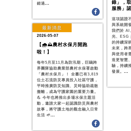
錄」，
錯過
...
服務」
這項認證
與系統開
最新消息
我們於 A
2026-05-07
光、ESG
的持續深
【🌧️⛰️農村水保月開跑
未來，跨
啦！】
與使用者
造更智慧
每年5月至11月為防汛期，巨鷗跨
驗，持續
界團隊協助農業部農村水保署啟動
發展。
...
「農村水保月」！ 全臺已有3,819
位土石流防災專員投入社區守護，
平時推廣防災知識、災時協助疏散
撤離，成為守護家園的重要力量。
💪 今年也將推出多場水保主題活
動，邀請大家一起認識防災與農村
故事，將守護土地的觀念融入日常
生活 🌱
...