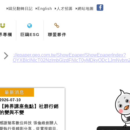
鷗兒翻轉日記
English
人才招募
網站地圖
界專欄
巨鷗ESG
聯盟夥伴
Next
最新消息
2026-07-10
【跨界講座焦點】社群行銷
的變與不變
感謝魅客數位科技 張倫維創辦人
暨執行長精彩分享，從電視節目、