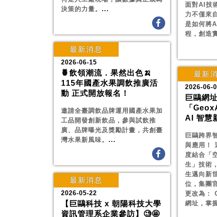
面對AI技
決策的力量。
...
力不僅來
是如何將A
程，創造
最新消息
2026-06-15
🍍飲領潮流．果然出色🍌
最新
115年國產水果調飲推廣活
2026-06-
動 正式開放報名！
巨鷗網
「Geox
邀請全臺調飲品牌運用國產水果加
AI 智慧
工品開發創新飲品，參與試飲推
廣、品牌曝光及獎勵計畫，共創臺
巨鷗跨界智
灣水果新風味。
...
與應用！ 
度結合「
生」技術
生邁向新
最新消息
位，集團
2026-05-22
更改為： G
【巨鷗科技 x 朝陽科技大學
網址，掌
資訊管理系企業參訪】🧐🤩