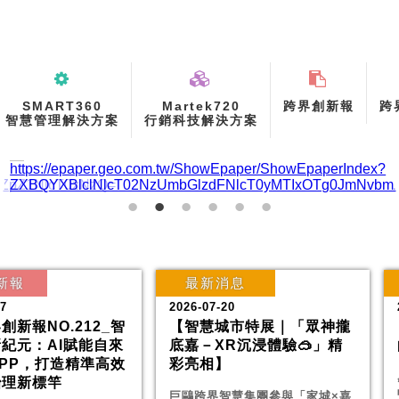
SMART360
Martek720
跨界創新報
跨
智慧管理解決方案
行銷科技解決方案
us
新報
最新消息
27
2026-07-20
創新報NO.212_智
【智慧城市特展｜「眾神攏
紀元：AI賦能自來
底嘉－XR沉浸體驗🥽」精
PP，打造精準高效
彩亮相】
治理新標竿
巨鷗跨界智慧集團參與「家城×嘉