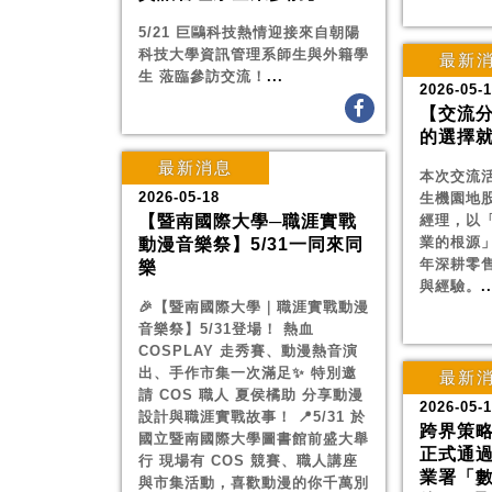
5/21 巨鷗科技熱情迎接來自朝陽
科技大學資訊管理系師生與外籍學
最新
生 蒞臨參訪交流！
...
2026-05-
【交流
的選擇
最新消息
本次交流
2026-05-18
生機園地
【暨南國際大學─職涯實戰
經理，以
業的根源
動漫音樂祭】5/31一同來同
年深耕零
樂
與經驗。
..
🎉【暨南國際大學｜職涯實戰動漫
音樂祭】5/31登場！ 熱血
COSPLAY 走秀賽、動漫熱音演
出、手作市集一次滿足✨ 特別邀
最新
請 COS 職人 夏侯橘助 分享動漫
2026-05-
設計與職涯實戰故事！ 📍5/31 於
跨界策
國立暨南國際大學圖書館前盛大舉
正式通
行 現場有 COS 競賽、職人講座
業署「
與市集活動，喜歡動漫的你千萬別