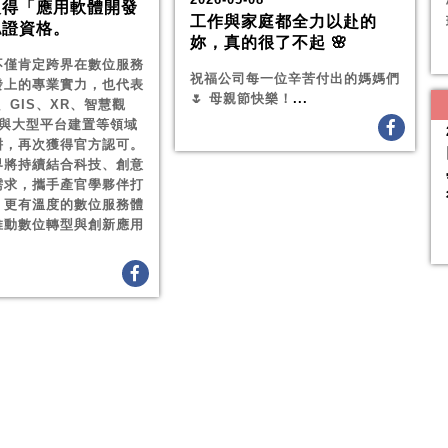
取得「應用軟體開發
工作與家庭都全力以赴的
認證資格。
妳，真的很了不起 🌸
不僅肯定跨界在數位服務
祝福公司每一位辛苦付出的媽媽們
發上的專業實力，也代表
🌷 母親節快樂！
...
I、GIS、XR、智慧觀
 與大型平台建置等領域
耕，再次獲得官方認可。
界將持續結合科技、創意
需求，攜手產官學夥伴打
、更有溫度的數位服務體
推動數位轉型與創新應用