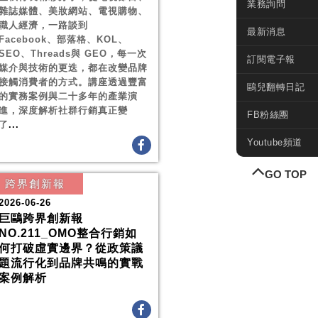
業務詢問
雜誌媒體、美妝網站、電視購物、
職人經濟，一路談到
最新消息
Facebook、部落格、KOL、
SEO、Threads與 GEO，每一次
訂閱電子報
媒介與技術的更迭，都在改變品牌
接觸消費者的方式。講座透過豐富
鷗兒翻轉日記
的實務案例與二十多年的產業演
進，深度解析社群行銷真正變
FB粉絲團
了
...
Youtube頻道
GO TOP
跨界創新報
2026-06-26
巨鷗跨界創新報
NO.211_OMO整合行銷如
何打破虛實邊界？從政策議
題流行化到品牌共鳴的實戰
案例解析