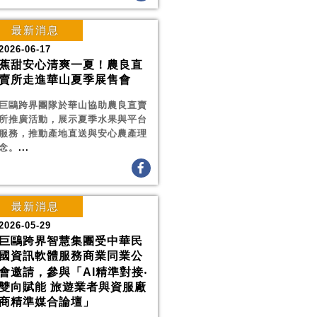
最新消息
2026-06-17
蕉甜安心清爽一夏！農良直
賣所走進華山夏季展售會
巨鷗跨界團隊於華山協助農良直賣
所推廣活動，展示夏季水果與平台
服務，推動產地直送與安心農產理
念。
...
最新消息
2026-05-29
巨鷗跨界智慧集團受中華民
國資訊軟體服務商業同業公
會邀請，參與「AI精準對接‧
雙向賦能 旅遊業者與資服廠
商精準媒合論壇」