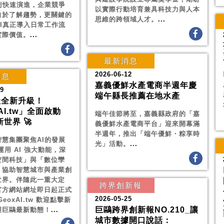
術快速演進，企業競爭
以實際行動培育兼具科技力與人本
自於了解趨勢，更關鍵的
思維的跨領域人才。
...
I真正導入日常工作流
實際價值。
...
最新消息
2026-06-12
消息
嘉義優鮮水產電商半週年慶
09
端午縣長推薦在地水產
址全新升級！
AI.tw」全面啟動
端午佳節將至，嘉義縣政府的「嘉
新世界 🚀
義優鮮水產電商平台」迎來開幕滿
半週年，推出「端午優鮮・粽享時
慧集團聚焦AI的發展
光」活動。
...
運用 AI 強大動能，深
空間科技」與「數位孿
，協助智慧城市與產業創
世界。伴隨此一重大定
跨界創新報
官方網站網址即日起正式
2026-05-25
eoxAI.tw 歡迎點擊新
巨鷗跨界創新報NO.210_讓
握巨鷗最新動態！
...
城市數據開口說話：