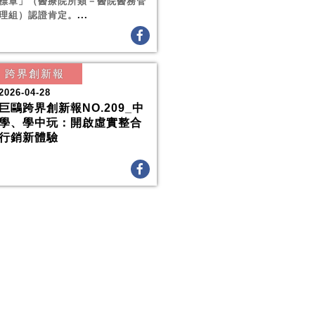
標章」（醫療院所類－醫院醫務管
理組）認證肯定。
...
跨界創新報
2026-04-28
巨鷗跨界創新報NO.209_中
學、學中玩：開啟虛實整合
行銷新體驗