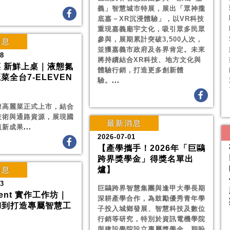
義」智慧城市特展，展出「眾神攏
底嘉－XR沉浸體驗」，以VR科技
重現嘉義廟宇文化，吸引眾多民眾
參與，展期累計突破3,500人次，
消息
並獲嘉義市政府及各界肯定。未來
08
將持續結合XR科技、地方文化與
 新鮮上桌｜液態氮
體驗行銷，打造更多創新體
菜全台7-ELEVEN
驗。
...
凍高麗菜正式上市，結合
技術與通路資源，展現國
最新消息
值新成果
...
2026-07-01
【產學攜手！2026年「巨鷗
跨界獎學金」得獎名單出
消息
爐】
23
巨鷗跨界智慧集團與逢甲大學長期
gent 實作工作坊｜
深耕產學合作，為鼓勵優秀青年學
I到打造專屬智慧工
子投入城鄉發展、智慧科技及數位
】
行銷等研究，特別於資訊電機學院
與建設學院設立專屬獎學金，期盼