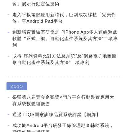
會」展示行動定位技術
走入平板電腦應用新時代，巨鷗成功移植「完美伴
旅」至Android Pad平台
創新培育實驗室研發之〝iPhone App多人連線遊戲
軟體〞正式上架。自動化產生系統及其方法"二項專
利
取得"序列資料比對方法及系統"及"網路電子地圖圖
形自動化產生系統及其方法"二項專利
2010
榮獲第八屆黃金企鵝獎<開放平台行動裝置應用大
賽系統軟體組優勝
通過TTQS國家訓練品質系統評鑑【銅牌】
成功於Android平台研發工廠管理勘查輔助系統，
勘查作業一指搞定