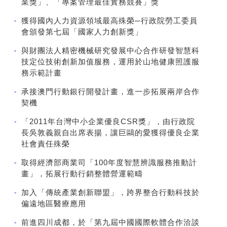
業獎」、「專案管理最佳實務競賽」獎
獲得國內人力資源領域最高殊榮─行政院勞工委員
會頒發第七屆「國家人力創新獎」
與財團法人精密機械研究發展中心合作研發智慧科
技定位技術創新加值服務，運用於山地健康照護服
務示範計畫
承接澳門行動銀行開發計畫，進一步拓展兩岸合作
契機
「2011年台灣中小企業優良CSR獎」，由行政院
長吳敦義親自出席表揚，讓巨鷗的愛獲得優良企業
社會責任殊榮
取得經濟部商業司「100年度智慧辨識服務推動計
畫」，拓展行動行銷整體營運範疇
加入「傳統產業創新聯盟」，跨界整合行動科技於
偏遠地區醫療應用
前進四川成都，於「第九屆中國國際軟體合作洽談