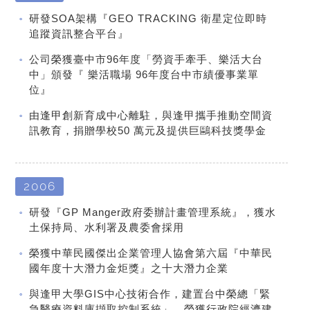
研發SOA架構『GEO TRACKING 衛星定位即時
追蹤資訊整合平台』
公司榮獲臺中市96年度「勞資手牽手、樂活大台
中」頒發『 樂活職場 96年度台中市績優事業單
位』
由逢甲創新育成中心離駐，與逢甲攜手推動空間資
訊教育，捐贈學校50 萬元及提供巨鷗科技獎學金
2006
研發『GP Manger政府委辦計畫管理系統』，獲水
土保持局、水利署及農委會採用
榮獲中華民國傑出企業管理人協會第六屆『中華民
國年度十大潛力金炬獎』之十大潛力企業
與逢甲大學GIS中心技術合作，建置台中榮總「緊
急醫療資料庫擷取控制系統」，榮獲行政院經濟建