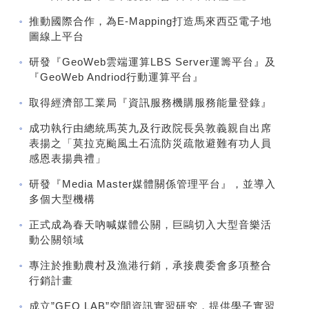
推動國際合作，為E-Mapping打造馬來西亞電子地
圖線上平台
研發『GeoWeb雲端運算LBS Server運籌平台』及
『GeoWeb Andriod行動運算平台』
取得經濟部工業局『資訊服務機購服務能量登錄』
成功執行由總統馬英九及行政院長吳敦義親自出席
表揚之「莫拉克颱風土石流防災疏散避難有功人員
感恩表揚典禮」
研發『Media Master媒體關係管理平台』，並導入
多個大型機構
正式成為春天吶喊媒體公關，巨鷗切入大型音樂活
動公關領域
專注於推動農村及漁港行銷，承接農委會多項整合
行銷計畫
成立”GEO LAB”空間資訊實習研究，提供學子實習