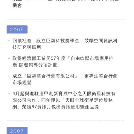
機會
2008
回饋社會，設立巨鷗科技獎學金，鼓勵空間資訊科
技研究與應用
取得經濟部工業局97年度「自由軟體市場應用推
廣-開發輔導分項計畫」
成立『巨鷗整合行銷有限公司』，更專注整合行銷
市場經營
4月起與進駐逢甲創新育成中心之天眼衛星科技有
限公司合作，同年即以「天眼全球衛星定位服務
網」榮獲97資訊月傑出資訊應用暨產品獎
2007