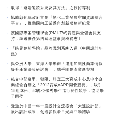
取得「遠端追蹤系統及其方法」之技術專利
協助彰化縣政府首創『彰化工業發展空間資訊整合
平台』，推動國內工業邁向創新服務新紀元
獲國際專案管理學會(PMI-TW)肯定與全體會員支
持，獲選擔任第四屆理監事與模範志工
「跨界創新學院」品牌識別系統入選《中國設計年
鑑》
與亞洲大學、東海大學舉辦「運用知識性商業情報
提升產業決策研討會」，攜手開創產業新契機
結合中部逢甲、朝陽、靜宜三大育成中心及中小企
業總會合辦之「2012育成xAPP開發競賽」，吸引
15組隊伍、50餘位優秀學生進行良性競爭，協助學
子圓夢
受邀於中國一年一度設計交流盛會「大連設計節」
展出設計成果，創造參觀者目光與互動體驗