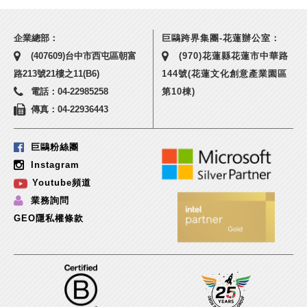
企業總部：
巨鷗跨界集團-花蓮辦公室：
(407609)台中市西屯區朝富
(970)花蓮縣花蓮市中華路
路213號21樓之11(B6)
144號(花蓮文化創意產業園區
電話：04-22985258
第10棟)
傳真：04-22936443
巨鷗粉絲團
Instagram
Youtube頻道
業務詢問
GEO隱私權條款