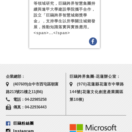
等領域研究，巨鷗跨界智慧集團持
續與逢甲大學建設學院攜手合作，
設立「巨鷗跨界智慧城鄉獎學
金」，支持學生以所學關注城鄉發
展，推動知識落實與實務應用。
<span>...</span>
企業總部：
巨鷗跨界集團-花蓮辦公室：
(407609)台中市西屯區朝富
(970)花蓮縣花蓮市中華路
路213號21樓之11(B6)
144號(花蓮文化創意產業園區
電話：04-22985258
第10棟)
傳真：04-22936443
巨鷗粉絲團
Instagram