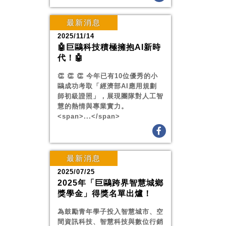
最新消息
2025/11/14
🤖巨鷗科技積極擁抱AI新時
代！🤖
👏 👏 👏 今年已有10位優秀的小
鷗成功考取「經濟部AI應用規劃
師初級證照」，展現團隊對人工智
慧的熱情與專業實力。
<span>...</span>
最新消息
2025/07/25
2025年「巨鷗跨界智慧城鄉
獎學金」得獎名單出爐！
為鼓勵青年學子投入智慧城市、空
間資訊科技、智慧科技與數位行銷