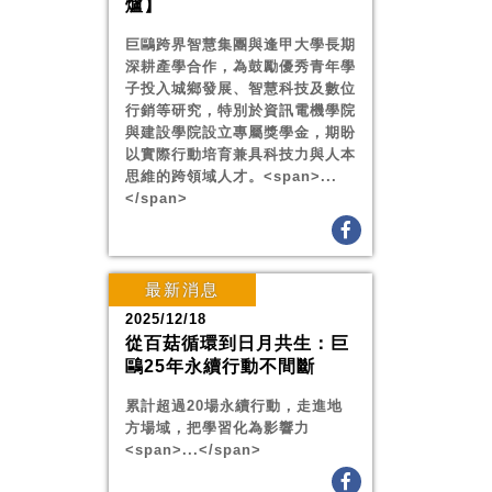
爐】
巨鷗跨界智慧集團與逢甲大學長期
深耕產學合作，為鼓勵優秀青年學
子投入城鄉發展、智慧科技及數位
行銷等研究，特別於資訊電機學院
與建設學院設立專屬獎學金，期盼
以實際行動培育兼具科技力與人本
思維的跨領域人才。<span>...
</span>
最新消息
2025/12/18
從百菇循環到日月共生：巨
鷗25年永續行動不間斷
累計超過20場永續行動，走進地
方場域，把學習化為影響力
<span>...</span>