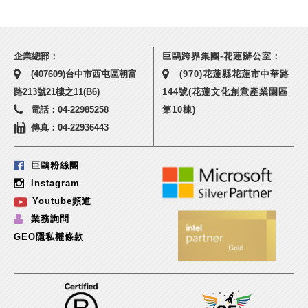
企業總部：
巨鷗跨界集團-花蓮辦公室：
(407609)台中市西屯區朝富
(970)花蓮縣花蓮市中華路
路213號21樓之11(B6)
144號(花蓮文化創意產業園區
電話：04-22985258
第10棟)
傳真：04-22936443
巨鷗粉絲團
Instagram
Youtube頻道
業務詢問
GEO隱私權條款