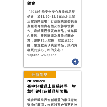
銷會
「2018冬季安全安心農業精品展
銷會」於11/30~12/2在台北世貿
三館熱鬧登場！行政院農業委員會
農糧署為推廣有機及友善環境耕
作、產銷履歷優質農產品，邀集國
內農民、農民團體及農業相關企
業，規劃13大展區，展出逾200
攤，嚴選數百項農業精品，讓消費
者買的放心，吃的安心！
<span>...</span>
最新消息
2018/04/20
臺中好禮遇上巨鷗跨界 智
慧行銷打造禮品新契機
邀請巨鷗跨界智創聯盟的廖佳意總
監擔任顧問，未來將整合智慧科技