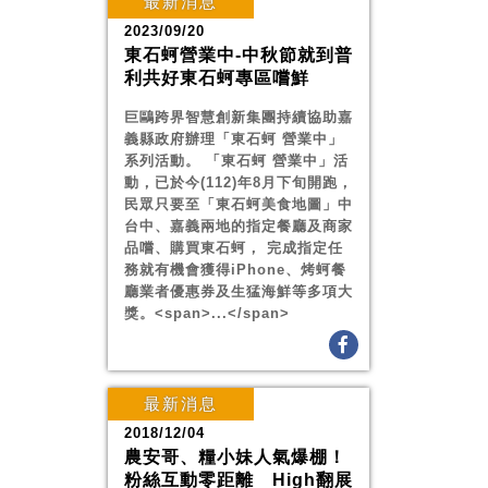
最新消息
2023/09/20
東石蚵營業中-中秋節就到普
利共好東石蚵專區嚐鮮
巨鷗跨界智慧創新集團持續協助嘉
義縣政府辦理「東石蚵 營業中」
系列活動。 「東石蚵 營業中」活
動，已於今(112)年8月下旬開跑，
民眾只要至「東石蚵美食地圖」中
台中、嘉義兩地的指定餐廳及商家
品嚐、購買東石蚵， 完成指定任
務就有機會獲得iPhone、烤蚵餐
廳業者優惠券及生猛海鮮等多項大
獎。<span>...</span>
最新消息
2018/12/04
農安哥、糧小妹人氣爆棚！
粉絲互動零距離 High翻展