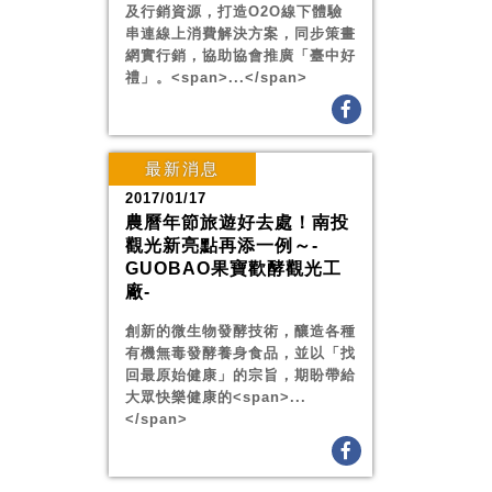
及行銷資源，打造O2O線下體驗
串連線上消費解決方案，同步策畫
網實行銷，協助協會推廣「臺中好
禮」。<span>...</span>
最新消息
2017/01/17
農曆年節旅遊好去處！南投
觀光新亮點再添一例～-
GUOBAO果寶歡酵觀光工
廠-
創新的微生物發酵技術，釀造各種
有機無毒發酵養身食品，並以「找
回最原始健康」的宗旨，期盼帶給
大眾快樂健康的<span>...
</span>