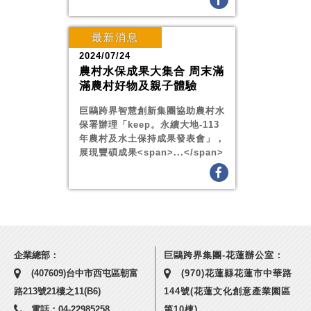
最新消息
2024/07/24
農村水保成果大集合 周末滿
滿農村好物及親子體驗
巨鷗跨界智慧創新集團協助農村水
保署辦理「keep。永續大地-113
年農村及水土保持成果發表會」，
展現豐碩成果<span>...</span>
企業總部：
巨鷗跨界集團-花蓮辦公室：
(407609)台中市西屯區朝富
(970)花蓮縣花蓮市中華路
路213號21樓之11(B6)
144號(花蓮文化創意產業園區
電話：04-22985258
第10棟)